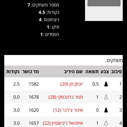
מספר משחקים:
7
נקודות:
4.5
ניצחונות :
4
תיקו :
1
הפסדים :
1
משחקים:
סיבוב
צבע
תוצאה
שם היריב
מד כושר
נקודות
1
0.5
יונתן חן (20)
1582
2.5
2
1
תמר ברזובסקי (28)
1678
0.0
3
0
איגור צ'רנר (12)
1620
3.0
4
1
איתהאל ריבשטיין (22)
1657
3.0