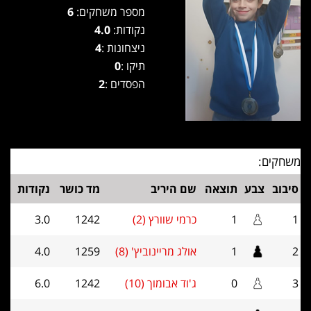
מספר משחקים:
6
נקודות:
4.0
ניצחונות :
4
תיקו :
0
הפסדים :
2
משחקים:
סיבוב
צבע
תוצאה
שם היריב
מד כושר
נקודות
1
1
כרמי שוורץ (2)
1242
3.0
2
1
אולג מריינוביץ' (8)
1259
4.0
3
0
ג'וד אבומוך (10)
1242
6.0