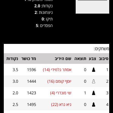
נקודות:
2.0
ניצחונות :
2
תיקו :
0
הפסדים :
5
משחקים:
סיבוב
צבע
תוצאה
שם היריב
מד כושר
נקודות
1
0
אסתר גלמידי (14)
1596
3.5
2
0
יוסף קומם (16)
1444
3.0
3
1
שי מונדרי (4)
1423
2.0
4
0
גיא גרא (22)
1495
2.5