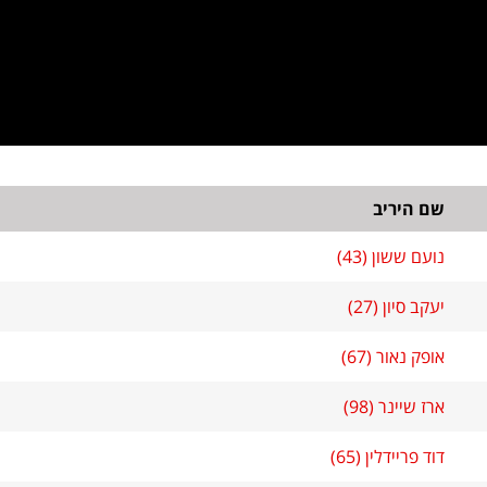
שם היריב
נועם ששון (43)
יעקב סיון (27)
אופק נאור (67)
ארז שיינר (98)
דוד פריידלין (65)