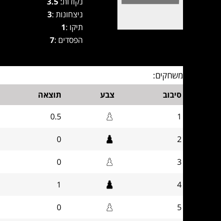
נקודות:
3.5
ניצחונות :
3
תיקו :
1
הפסדים :
7
משחקים:
סיבוב
צבע
תוצאה
0.5
1
0
2
0
3
1
4
0
5