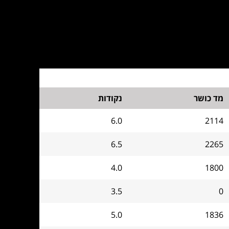
מד כושר
נקודות
6.0
2114
6.5
2265
4.0
1800
3.5
0
5.0
1836