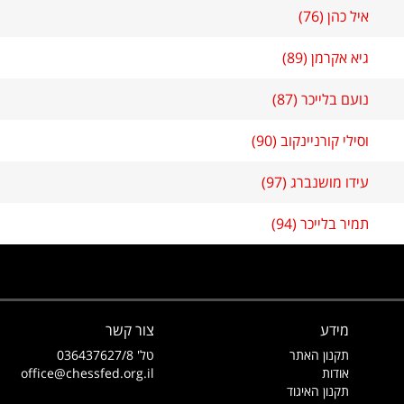
איל כהן (76)
גיא אקרמן (89)
נועם בלייכר (87)
וסילי קורניינקוב (90)
עידו מושנברג (97)
תמיר בלייכר (94)
מידע
צור קשר
תקנון האתר
טל' 036437627/8
אודות
office@chessfed.org.il
תקנון האיגוד