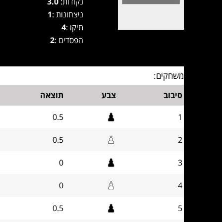
נקודות:
3.0
ניצחונות :
1
תיקו :
4
הפסדים :
2
משחקים:
סיבוב
צבע
תוצאה
0.5
1
0.5
2
0
3
0
4
0.5
5