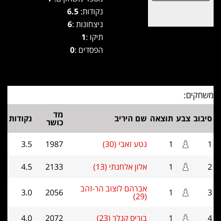
נקודות:
6.5
ניצחונות :
6
תיקו :
1
הפסדים :
0
משחקים:
מד
סיבוב
צבע
תוצאה
שם היריב
נקודות
כושר
1
1
נטע זאבי (30)
1987
3.5
2
1
אלון אלחנתי (13)
2133
4.5
אברהם לוצוב הר-זהב
3.0
2056
1
3
(29)
4
1
בוריס קנלר (23)
2072
4.0