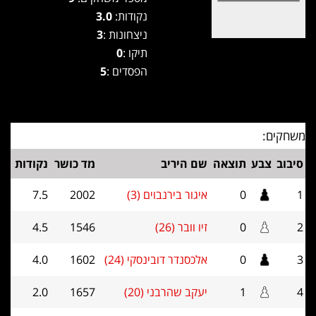
נקודות:
3.0
ניצחונות :
3
תיקו :
0
הפסדים :
5
משחקים:
סיבוב
צבע
תוצאה
שם היריב
מד כושר
נקודות
1
0
איגור בירנבוים (3)
2002
7.5
2
0
זיו וובר (26)
1546
4.5
3
0
אלכסנדר דובינסקי (24)
1602
4.0
4
1
יעקב שהרבני (20)
1657
2.0