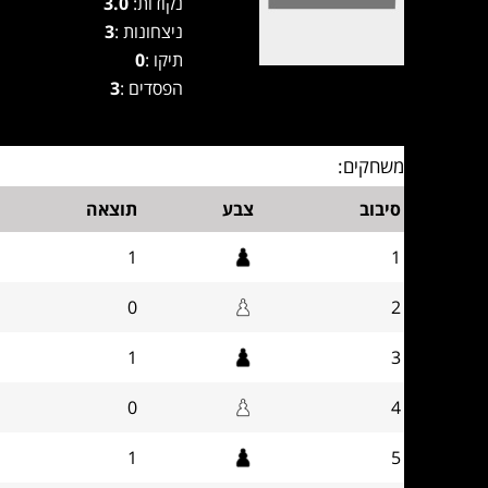
נקודות:
3.0
ניצחונות :
3
תיקו :
0
הפסדים :
3
משחקים:
סיבוב
צבע
תוצאה
1
1
0
2
1
3
0
4
1
5