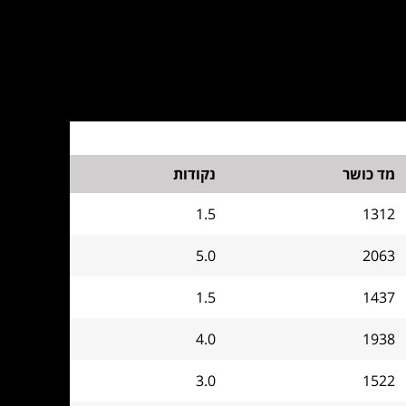
מד כושר
נקודות
1.5
1312
5.0
2063
1.5
1437
4.0
1938
3.0
1522