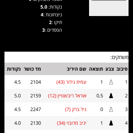
נקודות:
5.0
ניצחונות :
4
תיקו :
2
הפסדים :
3
משחקים:
סיבוב
צבע
תוצאה
שם היריב
מד כושר
נקודות
1
1
עמית גילור (43)
2104
4.5
2
0.5
אוראל ריבשטיין (12)
2159
5.0
3
0
גיל ברק (7)
2247
4.5
4
1
יניב מדובוי (34)
2130
4.0