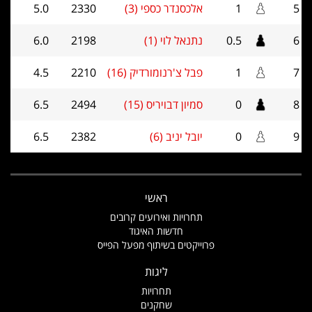
5
1
אלכסנדר כספי (3)
2330
5.0
6
0.5
נתנאל לוי (1)
2198
6.0
7
1
פבל צ'רנומורדיק (16)
2210
4.5
8
0
סמיון דבויריס (15)
2494
6.5
9
0
יובל יניב (6)
2382
6.5
ראשי
תחרויות ואירועים קרובים
חדשות האיגוד
פרוייקטים בשיתוף מפעל הפייס
ליגות
תחרויות
שחקנים