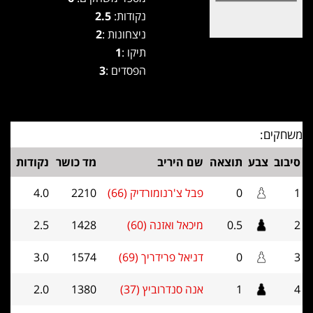
נקודות:
2.5
ניצחונות :
2
תיקו :
1
הפסדים :
3
משחקים:
סיבוב
צבע
תוצאה
שם היריב
מד כושר
נקודות
1
0
פבל צ'רנומורדיק (66)
2210
4.0
2
0.5
מיכאל ואזנה (60)
1428
2.5
3
0
דניאל פרידריך (69)
1574
3.0
4
1
אנה סנדרוביץ (37)
1380
2.0