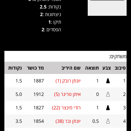
נקודות:
2.5
ניצחונות :
2
תיקו :
1
הפסדים :
2
משחקים:
סיבוב
צבע
תוצאה
שם היריב
מד כושר
נקודות
1
1
יונתן רובק (1)
1887
1.5
2
0
איתן טריגר (5)
1912
5.0
3
1
רודי מינצר (22)
1827
1.5
4
0.5
יונתן ובר (38)
1854
3.5