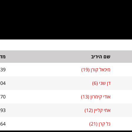
שם היריב
מד 
מיכאל קורן (19)
439
דן שני (6)
504
אודי קימרון (13)
770
אחי קליין (12)
593
גל קרן (21)
464