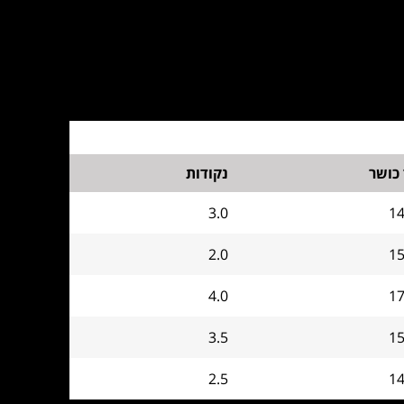
כושר
נקודות
3.0
1
2.0
1
4.0
1
3.5
1
2.5
1