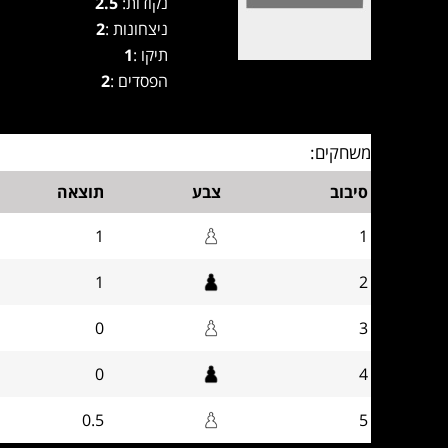
נקודות:
2.5
ניצחונות :
2
תיקו :
1
הפסדים :
2
משחקים:
סיבוב
צבע
תוצאה
1
1
1
2
0
3
0
4
0.5
5