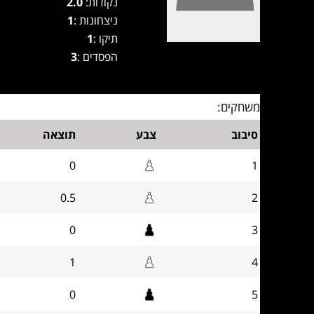
נקודות:
2.0
ניצחונות :
1
תיקו :
1
הפסדים :
3
משחקים:
סיבוב
צבע
תוצאה
0
1
0.5
2
0
3
1
4
0
5