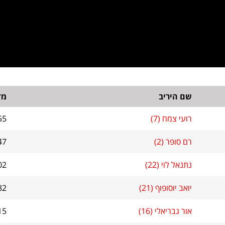
שם היריב
מד
רועי צמח (7)
55
רם סופר (2)
47
נתנאל לוי (22)
02
יואב יוסופוף (21)
82
אור גבריאלי (16)
15