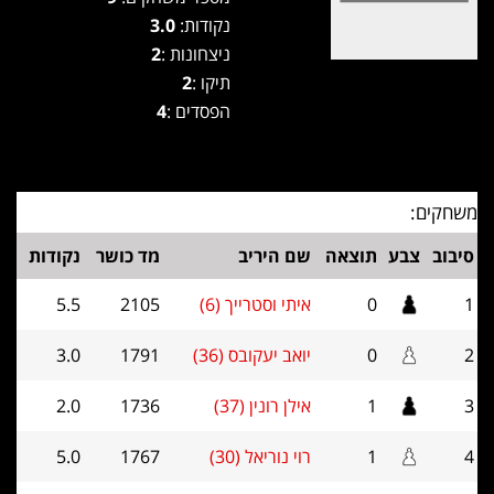
נקודות:
3.0
ניצחונות :
2
תיקו :
2
הפסדים :
4
משחקים:
סיבוב
צבע
תוצאה
שם היריב
מד כושר
נקודות
1
0
איתי וסטרייך (6)
2105
5.5
2
0
יואב יעקובס (36)
1791
3.0
3
1
אילן רונין (37)
1736
2.0
4
1
רוי נוריאל (30)
1767
5.0