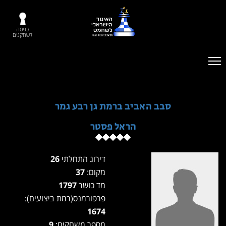
כניסה
לשחקנים
סבב האביב ברמת גן רבע גמר
הראל פסטר
דירוג התחלתי
26
מקום:
37
מד כושר
1797
פרפורמנס(רמת ביצועים):
1674
מספר משחקים:
9