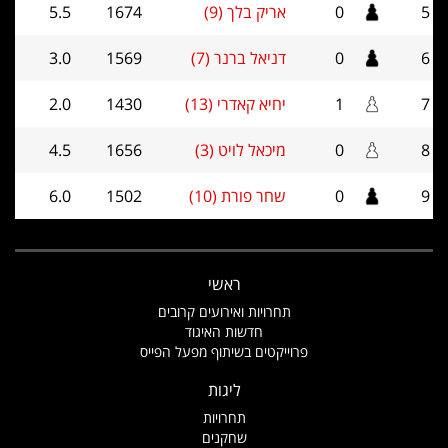
5
0
אריק בלך (9)
1674
5.5
6
0
דניאל ברנר (7)
1569
3.0
7
1
יחיא קאדרי (13)
1430
2.0
8
0
מיכאל לויט (3)
1656
4.5
9
0
שחר פורת (10)
1502
6.0
ראשי
תחרויות ואירועים קרובים
חדשות האיגוד
פרוייקטים בשיתוף מפעל הפייס
ליגות
תחרויות
שחקנים