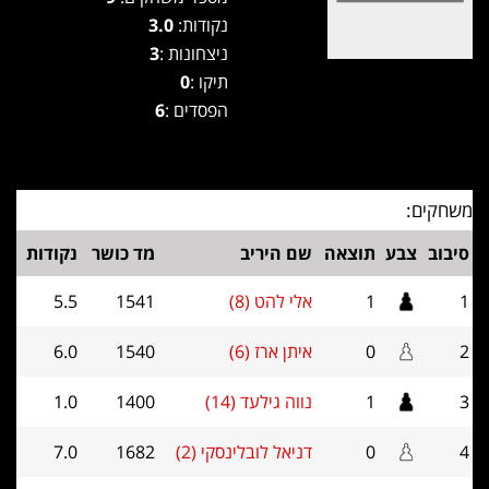
נקודות:
3.0
ניצחונות :
3
תיקו :
0
הפסדים :
6
משחקים:
סיבוב
צבע
תוצאה
שם היריב
מד כושר
נקודות
1
1
אלי להט (8)
1541
5.5
2
0
איתן ארז (6)
1540
6.0
3
1
נווה גילעד (14)
1400
1.0
4
0
דניאל לובלינסקי (2)
1682
7.0