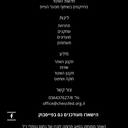
חדשות האיגוד
פרוייקטים בשיתוף מפעל הפייס
ליגות
תחרויות
שחקנים
מועדונים
תשלומים
מידע
תקנון האתר
אודות
תקנון האיגוד
חוקה ושיפוט
צור קשר
טל' 036437627/8
office@chessfed.org.il
הישארו מעודכנים גם בפייסבוק
האתר מתוחזק בסיוע תרומה לזכרו של נחום נפתלי ז"ל