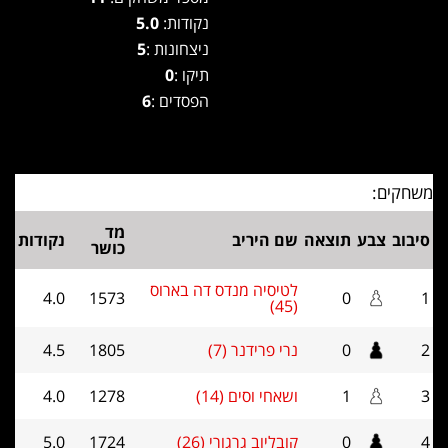
נקודות:
5.0
ניצחונות :
5
תיקו :
0
הפסדים :
6
משחקים:
מד
סיבוב
צבע
תוצאה
שם היריב
נקודות
כושר
לטיסיה מנדס דה בארוס
4.0
1573
0
1
(45)
2
0
נרי פרידנר (7)
1805
4.5
3
1
ושאחי וסים (14)
1278
4.0
4
0
קובליוב גרגורי (26)
1724
5.0