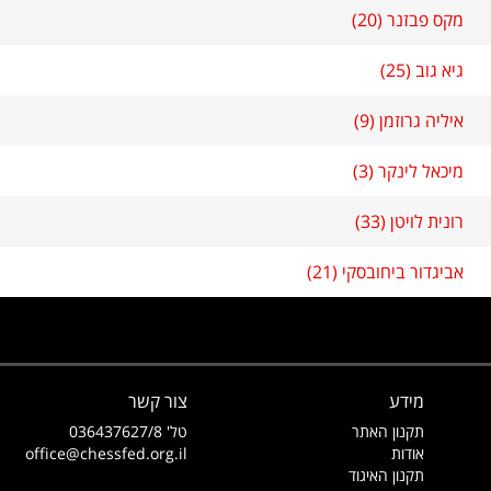
מקס פבזנר (20)
גיא גוב (25)
איליה גרוזמן (9)
מיכאל לינקר (3)
רונית לויטן (33)
אביגדור ביחובסקי (21)
מידע
צור קשר
תקנון האתר
טל' 036437627/8
אודות
office@chessfed.org.il
תקנון האיגוד