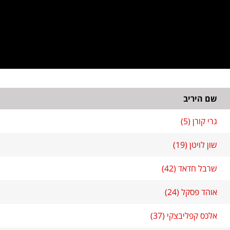
שם היריב
גרי קורן (5)
שון לויטן (19)
שרבל חדאד (42)
אוהד פסקל (24)
אלכס קפליבצקי (37)