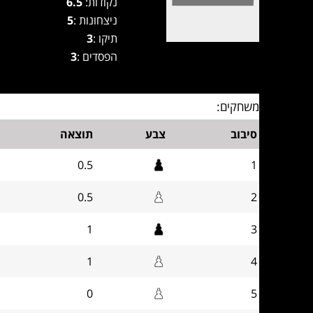
נקודות:
6.5
ניצחונות :
5
תיקו :
3
הפסדים :
3
משחקים:
סיבוב
צבע
תוצאה
0.5
1
0.5
2
1
3
1
4
0
5