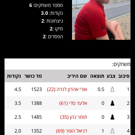
מספר משחקים:
6
נקודות:
3.0
ניצחונות :
2
תיקו :
2
הפסדים :
2
משחקים:
סיבוב
צבע
תוצאה
שם היריב
מד כושר
נקודות
1
0.5
אורי אהרון לנדה (22)
1523
4.5
2
0
אלעד סדי (61)
1388
3.5
3
0
תומר כהן (35)
1485
2.5
4
1
דניאל הופר (69)
1352
2.0