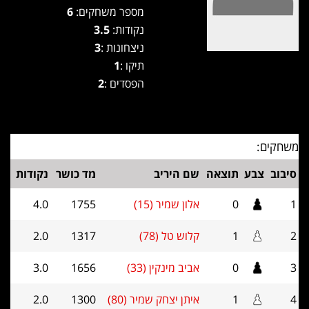
מספר משחקים:
6
נקודות:
3.5
ניצחונות :
3
תיקו :
1
הפסדים :
2
משחקים:
סיבוב
צבע
תוצאה
שם היריב
מד כושר
נקודות
1
0
אלון שמיר (15)
1755
4.0
2
1
קלוש טל (78)
1317
2.0
3
0
אביב מינקין (33)
1656
3.0
4
1
איתן יצחק שמיר (80)
1300
2.0