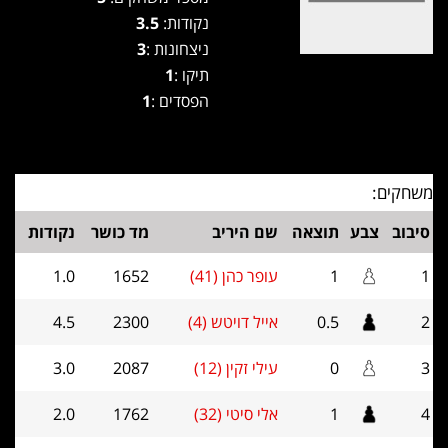
נקודות:
3.5
ניצחונות :
3
תיקו :
1
הפסדים :
1
משחקים:
סיבוב
צבע
תוצאה
שם היריב
מד כושר
נקודות
1
1
עופר כהן (41)
1652
1.0
2
0.5
אייל דויטש (4)
2300
4.5
3
0
עילי זקין (12)
2087
3.0
4
1
אלי סיטי (32)
1762
2.0