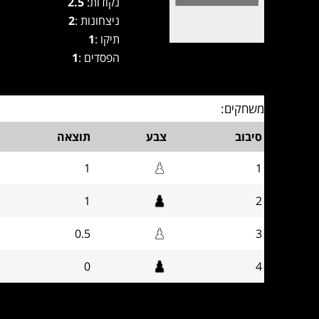
נקודות:
2.5
ניצחונות :
2
תיקו :
1
הפסדים :
1
משחקים:
סיבוב
צבע
תוצאה
1
1
1
2
0.5
3
0
4