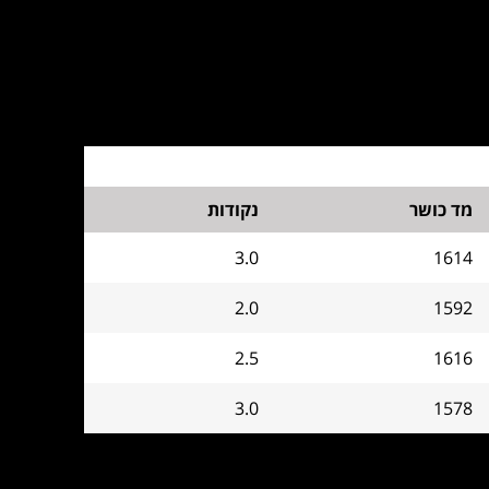
מד כושר
נקודות
3.0
1614
2.0
1592
2.5
1616
3.0
1578