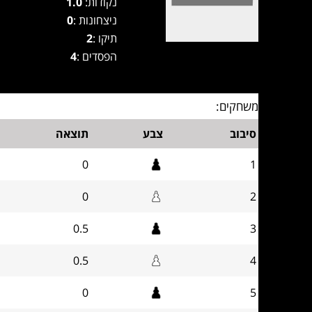
נקודות:
1.0
ניצחונות :
0
תיקו :
2
הפסדים :
4
משחקים:
סיבוב
צבע
תוצאה
0
1
0
2
0.5
3
0.5
4
0
5