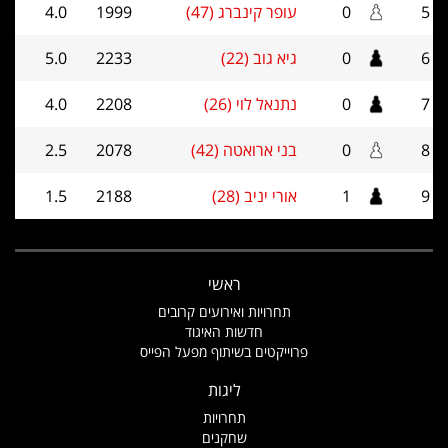
5
0
עופר קינברג (47)
1999
4.0
6
0
גיא גוב (22)
2233
5.0
7
0
נתנאל לוי (26)
2208
4.0
8
0
בני ארואטה (42)
2078
2.5
9
1
אורי יניב (28)
2188
1.5
ראשי
תחרויות ואירועים קרובים
חדשות האיגוד
פרוייקטים בשיתוף מפעל הפייס
ליגות
תחרויות
שחקנים