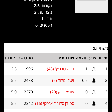
נקודות:
2.5
ניצחונות :
2
תיקו :
1
הפסדים :
6
משחקים:
סיבוב
צבע
תוצאה
שם היריב
מד כושר
נקודות
1
1
נריה גורביץ' (48)
1996
2.5
2
0.5
ויטלי גולוד (5)
2488
5.5
3
0
אוריאל ז'ק (20)
2270
5.0
4
0
סטיבן סלובודיאנסקי (16)
2342
5.5