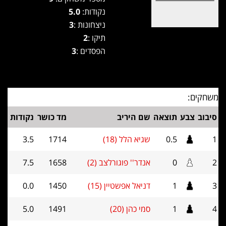
נקודות:
5.0
ניצחונות :
3
תיקו :
2
הפסדים :
3
משחקים:
סיבוב
צבע
תוצאה
שם היריב
מד כושר
נקודות
1
0.5
שגיא הלל (18)
1714
3.5
2
0
אנדר'' פוגורלצב (2)
1658
7.5
3
1
דניאל אפשטיין (15)
1450
0.0
4
1
סמי כהן (20)
1491
5.0