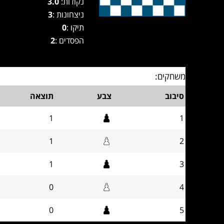
נקודות:
3.0
ניצחונות :
3
תיקו :
0
הפסדים :
2
משחקים:
סיבוב
צבע
תוצאה
1
1
1
2
1
3
0
4
0
5