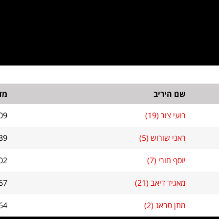
שם היריב
מד
רועי צור (19)
09
ראני שורוש (5)
39
יוסף חורי (7)
02
מאגיד דיאב (21)
67
מתן סבאג (2)
64