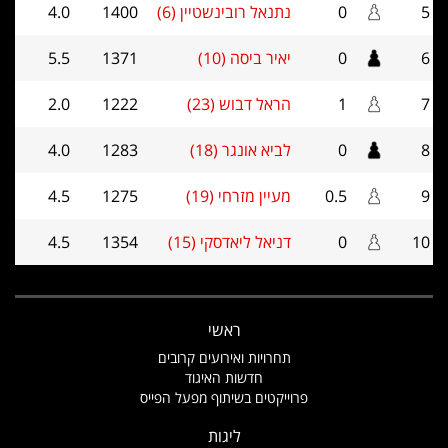
5
0
נתנאל רובינשטיין (6)
1400
4.0
6
0
יאיר ביסה (10)
1371
5.5
7
1
הראל דבוש (23)
1222
2.0
8
0
לביא אונגר (18)
1283
4.0
9
0.5
מעיין מזרחי (19)
1275
4.5
10
0
דניאל ליאדסקי (15)
1354
4.5
ראשי
תחרויות ואירועים קרובים
חדשות האיגוד
פרוייקטים בשיתוף מפעל הפייס
ליגות