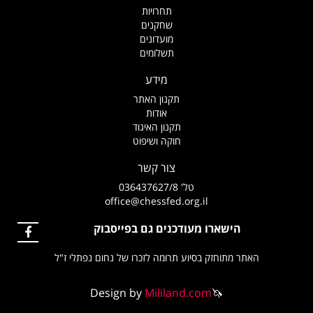
תחרויות
שחקנים
מועדונים
תשלומים
מידע
תקנון האתר
אודות
תקנון האיגוד
חוקה ושיפוט
צור קשר
טל' 036437627/8
office@chessfed.org.il
הישארו מעודכנים גם בפייסבוק
האתר מתוחזק בסיוע תרומה לזכרו של נחום נפתלי ז"ל
Design by
Mililand.com
🦄