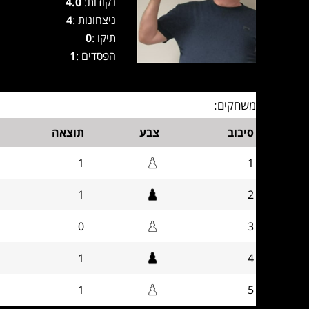
נקודות:
4.0
ניצחונות :
4
תיקו :
0
הפסדים :
1
משחקים:
סיבוב
צבע
תוצאה
1
1
1
2
0
3
1
4
1
5