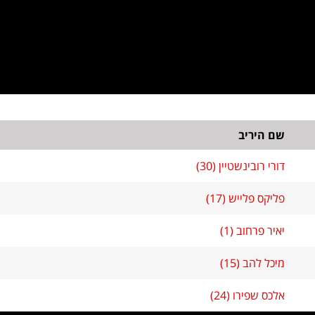
שם היריב
דורי רובינשטיין (30)
פליקס פלייש (17)
יאיר פרחוב (1)
מיכל להב (15)
אלכס שפירו (24)