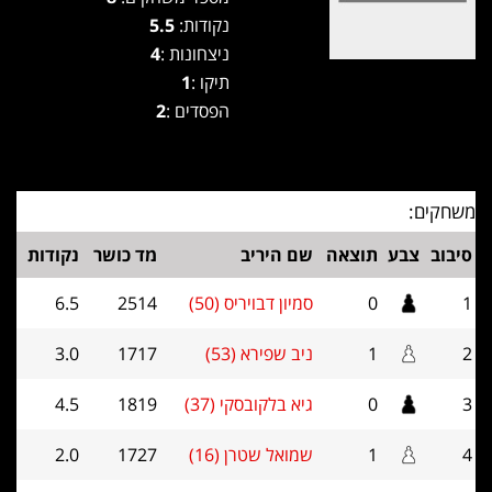
נקודות:
5.5
ניצחונות :
4
תיקו :
1
הפסדים :
2
משחקים:
סיבוב
צבע
תוצאה
שם היריב
מד כושר
נקודות
1
0
סמיון דבויריס (50)
2514
6.5
2
1
ניב שפירא (53)
1717
3.0
3
0
גיא בלקובסקי (37)
1819
4.5
4
1
שמואל שטרן (16)
1727
2.0