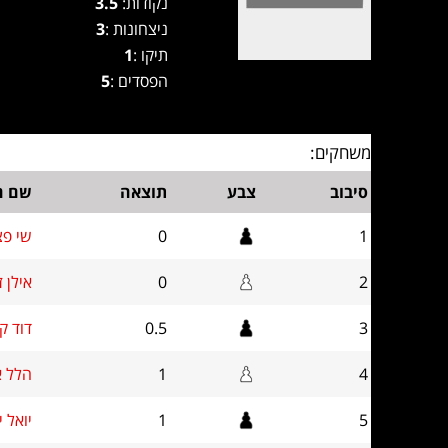
נקודות:
3.5
ניצחונות :
3
תיקו :
1
הפסדים :
5
משחקים:
סיבוב
צבע
תוצאה
שם ה
1
0
שי פצ'י
2
0
אילן זיס
3
0.5
דוד קל
4
1
הלל אג
5
1
יואל יה