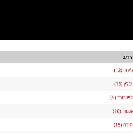
יריב
חר (12)
לין (16)
יינבורד (5)
מור (18)
ודה (15)