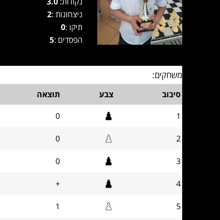
נקודות:
3.0
ניצחונות :
2
תיקו :
0
הפסדים :
5
משחקים:
סיבוב
צבע
תוצאה
0
1
0
2
0
3
+
4
1
5