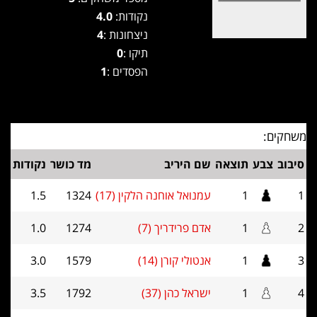
נקודות:
4.0
ניצחונות :
4
תיקו :
0
הפסדים :
1
משחקים:
סיבוב
צבע
תוצאה
שם היריב
מד כושר
נקודות
1
1
עמנואל אוחנה הלקין (17)
1324
1.5
2
1
אדם פרידריך (7)
1274
1.0
3
1
אנטולי קורן (14)
1579
3.0
4
1
ישראל כהן (37)
1792
3.5