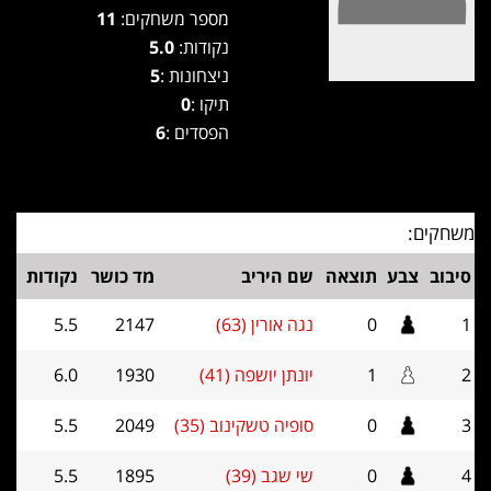
מספר משחקים:
11
נקודות:
5.0
ניצחונות :
5
תיקו :
0
הפסדים :
6
משחקים:
סיבוב
צבע
תוצאה
שם היריב
מד כושר
נקודות
1
0
נגה אורין (63)
2147
5.5
2
1
יונתן יושפה (41)
1930
6.0
3
0
סופיה טשקינוב (35)
2049
5.5
4
0
שי שגב (39)
1895
5.5