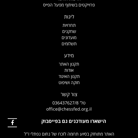
פרוייקטים בשיתוף מפעל הפייס
ליגות
תחרויות
שחקנים
מועדונים
תשלומים
מידע
תקנון האתר
אודות
תקנון האיגוד
חוקה ושיפוט
צור קשר
טל' 036437627/8
office@chessfed.org.il
הישארו מעודכנים גם בפייסבוק
האתר מתוחזק בסיוע תרומה לזכרו של נחום נפתלי ז"ל