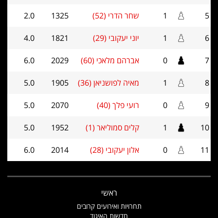
5
1
שחר הדרי (52)
1325
2.0
6
1
יוני יעקובי (29)
1821
4.0
7
0
אברהם מלאכי (60)
2029
6.0
8
1
מאיה לפושניאן (36)
1905
5.0
9
0
רועי פלך (40)
2070
5.0
10
1
קלים סמוליאר (1)
1952
5.0
11
0
אלון יעקובי (28)
2014
6.0
ראשי
תחרויות ואירועים קרובים
חדשות האיגוד