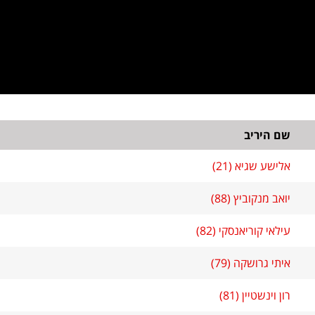
שם היריב
אלישע שגיא (21)
יואב מנקוביץ (88)
עילאי קוריאנסקי (82)
איתי גרושקה (79)
רון וינשטיין (81)