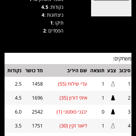
נקודות:
4.5
ניצחונות :
4
תיקו :
1
הפסדים :
2
משחקים:
סיבוב
צבע
תוצאה
שם היריב
מד כושר
נקודות
1
1
עדי שילוח (55)
1458
2.5
2
1
איתי דורון (35)
1696
4.5
3
0
יבגני פוסטני (1)
2542
6.0
4
1
ליאור זקין (30)
1751
3.5