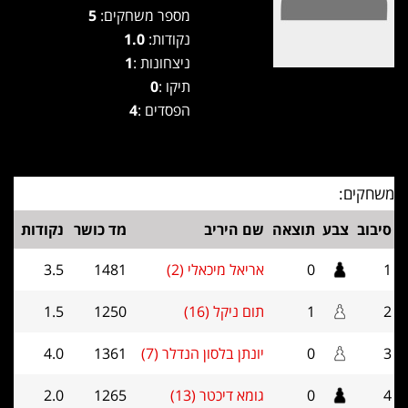
מספר משחקים:
5
נקודות:
1.0
ניצחונות :
1
תיקו :
0
הפסדים :
4
משחקים:
סיבוב
צבע
תוצאה
שם היריב
מד כושר
נקודות
1
0
אריאל מיכאלי (2)
1481
3.5
2
1
תום ניקל (16)
1250
1.5
3
0
יונתן בלסון הנדלר (7)
1361
4.0
4
0
גומא דיכטר (13)
1265
2.0