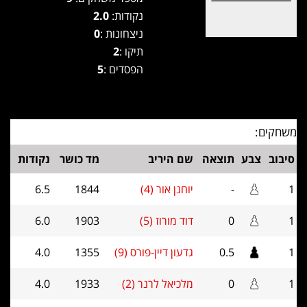
נקודות:
2.0
ניצחונות :
0
תיקו :
2
הפסדים :
5
משחקים:
סיבוב
צבע
תוצאה
שם היריב
מד כושר
נקודות
1
-
יוחנן אור (4)
1844
6.5
1
0
דוד מורוז (5)
1903
6.0
1
0.5
גדעון דיין-פורס (9)
1355
4.0
1
0
מלכיאל לרנר (2)
1933
4.0