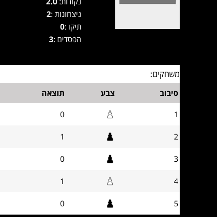
נקודות:
2.0
ניצחונות :
2
תיקו :
0
הפסדים :
3
משחקים:
סיבוב
צבע
תוצאה
0
1
1
2
0
3
1
4
0
5