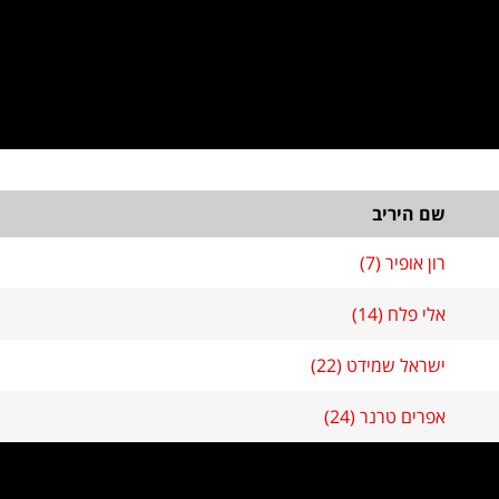
שם היריב
רון אופיר (7)
אלי פלח (14)
ישראל שמידט (22)
אפרים טרנר (24)