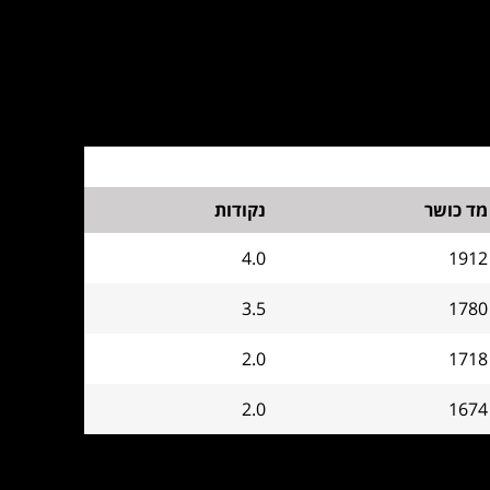
מד כושר
נקודות
4.0
1912
3.5
1780
2.0
1718
2.0
1674