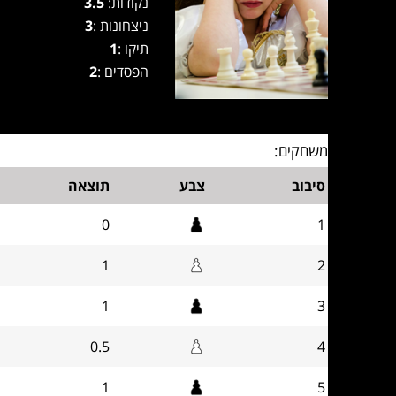
נקודות:
3.5
ניצחונות :
3
תיקו :
1
הפסדים :
2
משחקים:
סיבוב
צבע
תוצאה
0
1
1
2
1
3
0.5
4
1
5