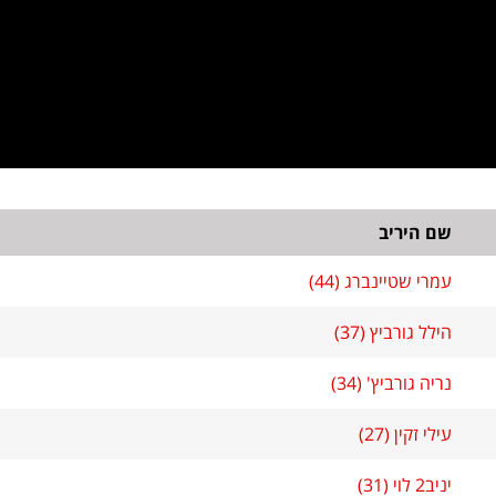
שם היריב
עמרי שטיינברג (44)
הילל גורביץ (37)
נריה גורביץ' (34)
עילי זקין (27)
יניב2 לוי (31)