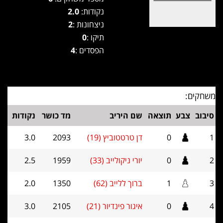
נקודות:
2.0
ניצחונות :
2
תיקו :
0
הפסדים :
4
משחקים:
סיבוב
צבע
תוצאה
שם היריב
מד כושר
נקודות
1
0
דן טרטטוביץ (19)
2093
3.0
2
0
יורי ניקולייב (33)
1959
2.5
3
1
ברוך ללייב (62)
1350
2.0
4
0
איגור פינדיור (21)
2105
3.0