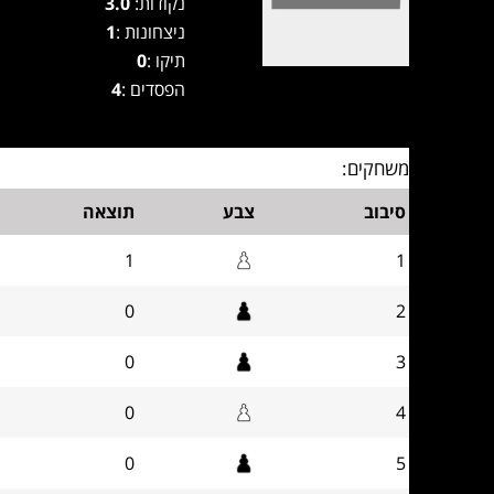
נקודות:
3.0
ניצחונות :
1
תיקו :
0
הפסדים :
4
משחקים:
סיבוב
צבע
תוצאה
1
1
0
2
0
3
0
4
0
5