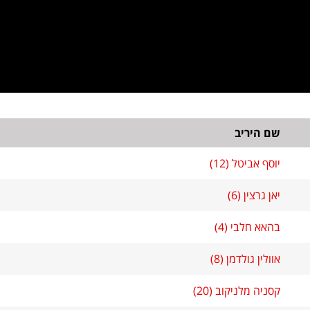
שם היריב
יוסף אביטל (12)
יאן גרצין (6)
בהאא חלבי (4)
אוולין גולדמן (8)
קסניה מלניקוב (20)