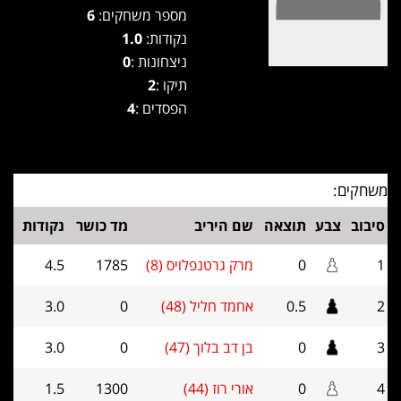
מספר משחקים:
6
נקודות:
1.0
ניצחונות :
0
תיקו :
2
הפסדים :
4
משחקים:
סיבוב
צבע
תוצאה
שם היריב
מד כושר
נקודות
1
0
מרק גרטנפלויס (8)
1785
4.5
2
0.5
אחמד חליל (48)
0
3.0
3
0
בן דב בלוך (47)
0
3.0
4
0
אורי רוז (44)
1300
1.5