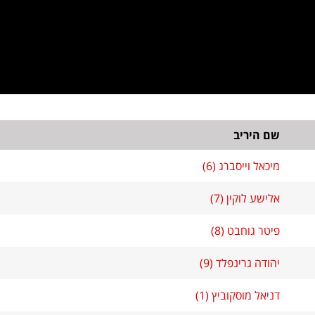
שם היריב
מיכאל וייסברג (6)
אלישע לוקין (7)
פיטר גוחבט (8)
יהודה גרינפלד (9)
דניאל מוסקוביץ (1)