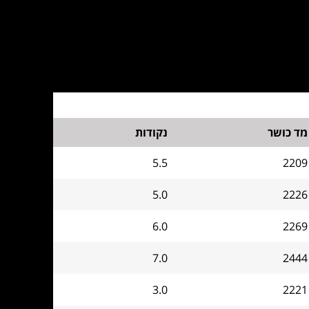
מד כושר
נקודות
5.5
2209
5.0
2226
6.0
2269
7.0
2444
3.0
2221