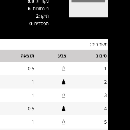
נקודות:
8.0
ניצחונות :
6
תיקו :
2
הפסדים :
0
משחקים:
סיבוב
צבע
תוצאה
0.5
1
1
2
1
3
0.5
4
1
5