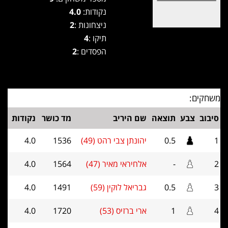
נקודות:
4.0
ניצחונות :
2
תיקו :
4
הפסדים :
2
משחקים:
סיבוב
צבע
תוצאה
שם היריב
מד כושר
נקודות
1
0.5
יהונתן צבי רהט (49)
1536
4.0
2
-
אלחיראי מאיר (47)
1564
4.0
3
0.5
גבריאל לוקין (59)
1491
4.0
4
1
ארי ברזיס (53)
1720
4.0