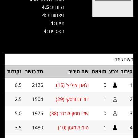
נקודות:
4.5
ניצחונות :
4
תיקו :
1
הפסדים :
4
משחקים:
סיבוב
צבע
תוצאה
שם היריב
מד כושר
נקודות
1
0
ולאדן איליץ' (15)
2126
6.5
2
1
דוד דבורסקי (29)
1504
2.5
3
0
שלו חסון-שרגר (38)
1976
5.0
4
1
טום שמעון (10)
1480
3.5