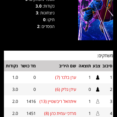
נקודות:
3.0
ניצחונות :
3
תיקו :
0
הפסדים :
2
משחקים:
סיבוב
צבע
תוצאה
שם היריב
מד כושר
נקודות
1
1
ערן בלכר (7)
0
1.0
2
0
עידן גליק (6)
0
3.0
3
1
איתהאל ריבשטיין (13)
1416
2.0
4
1
מרדכי עמית כהן (8)
1451
2.0