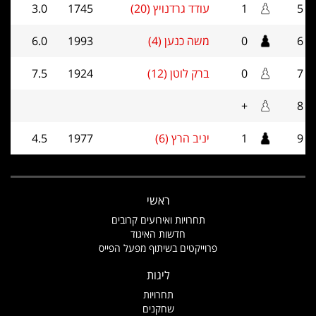
5
1
עודד גרדנויץ (20)
1745
3.0
6
0
משה כנען (4)
1993
6.0
7
0
ברק לוטן (12)
1924
7.5
+
8
9
1
יניב הרץ (6)
1977
4.5
ראשי
תחרויות ואירועים קרובים
חדשות האיגוד
פרוייקטים בשיתוף מפעל הפייס
ליגות
תחרויות
שחקנים