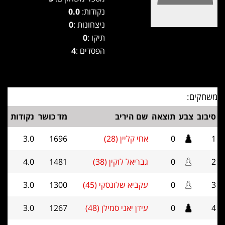
נקודות:
0.0
ניצחונות :
0
תיקו :
0
הפסדים :
4
משחקים:
סיבוב
צבע
תוצאה
שם היריב
מד כושר
נקודות
1
0
אחי קליין (28)
1696
3.0
2
0
גבריאל לוקין (38)
1481
4.0
3
0
עקביא שלונסקי (45)
1300
3.0
4
0
עידן יאני סמילן (48)
1267
3.0