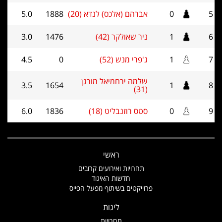
5
0
אברהם (אלכס) לנדא (20)
1888
5.0
6
1
ניר שאולקר (42)
1476
3.0
7
1
ג'פרי מנש (52)
0
4.5
שלמה ירחמיאל מורגן
3.5
1654
1
8
(31)
9
0
סטס רוזנבליט (18)
1836
6.0
ראשי
תחרויות ואירועים קרובים
חדשות האיגוד
פרוייקטים בשיתוף מפעל הפייס
ליגות
תחרויות