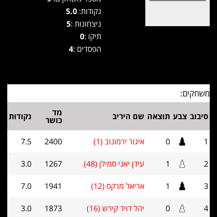
נקודות:
5.0
ניצחונות :
5
תיקו :
0
הפסדים :
4
משחקים:
מד
סיבוב
צבע
תוצאה
שם היריב
נקודות
כושר
1
0
איגור ירמונוב (1)
2400
7.5
2
1
עידן יאני סמילן (48)
1267
3.0
3
1
אריאל מרקס (12)
1941
7.0
4
0
יהל דויד קירש (16)
1873
3.0