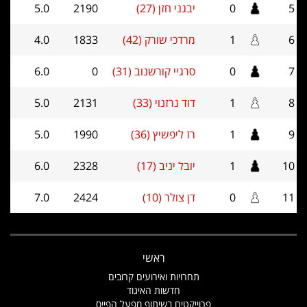
5
0
יבגני חזן (27)
2190
5.0
6
1
מרדכי שורק (42)
1833
4.0
7
0
סרגיי קורשנוב (31)
0
6.0
8
1
דוד נרזנוי (33)
2131
5.0
9
1
רז ליפשיץ (36)
1990
5.0
10
1
יובל יניב (17)
2328
6.0
11
0
דן צולר (10)
2424
7.0
ראשי
תחרויות ואירועים קרובים
חדשות האיגוד
פרוייקטים בשיתוף מפעל הפייס